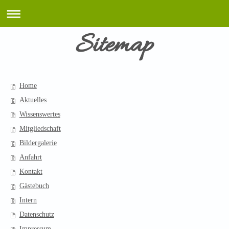
Sitemap
Home
Aktuelles
Wissenswertes
Mitgliedschaft
Bildergalerie
Anfahrt
Kontakt
Gästebuch
Intern
Datenschutz
Impressum