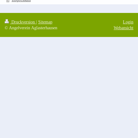
Druckversion
|
Sitemap
Login
© Angelverein Aglasterhausen
Webansicht